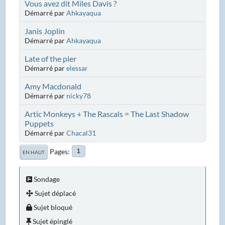
Vous avez dit Miles Davis ?
Démarré par
Ahkayaqua
Janis Joplin
Démarré par
Ahkayaqua
Late of the pier
Démarré par
elessar
Amy Macdonald
Démarré par
nicky78
Artic Monkeys + The Rascals = The Last Shadow
Puppets
Démarré par
Chacal31
Pages
1
EN HAUT
Sondage
Sujet déplacé
Sujet bloqué
Sujet épinglé