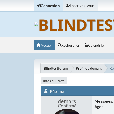
Connexion
Inscrivez-vous
Accueil
Rechercher
Calendrier
Blindtestforum
Profil de demars
Ré
Infos du Profil
Résumé
demars
Messages:
Confirmé
Âge: