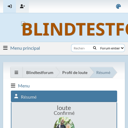
Menu principal
Blindtestforum
Profil de loute
Résumé
Menu
Résumé
loute
Confirmé