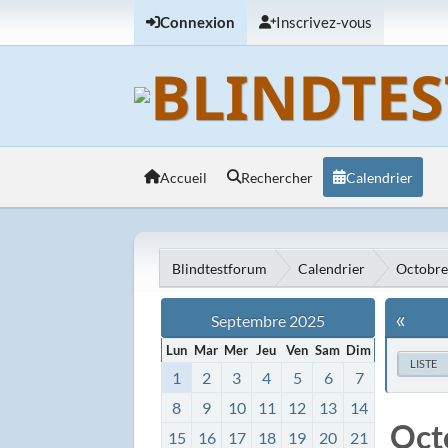
Connexion
Inscrivez-vous
Accueil
Rechercher
Calendrier
Blindtestforum
Calendrier
Octobre
«
Septembre 2025
Lun
Mar
Mer
Jeu
Ven
Sam
Dim
LISTE
1
2
3
4
5
6
7
8
9
10
11
12
13
14
Oct
15
16
17
18
19
20
21