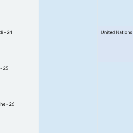
i - 24
United Nations
- 25
he - 26