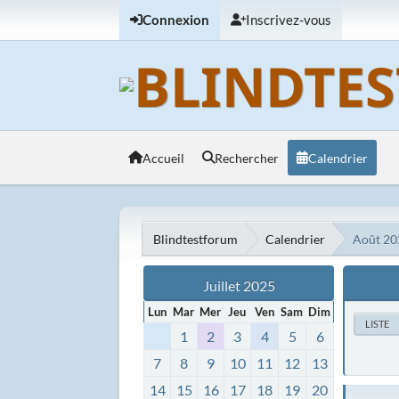
Connexion
Inscrivez-vous
Accueil
Rechercher
Calendrier
Blindtestforum
Calendrier
Août 20
Juillet 2025
Lun
Mar
Mer
Jeu
Ven
Sam
Dim
LISTE
1
2
3
4
5
6
7
8
9
10
11
12
13
14
15
16
17
18
19
20