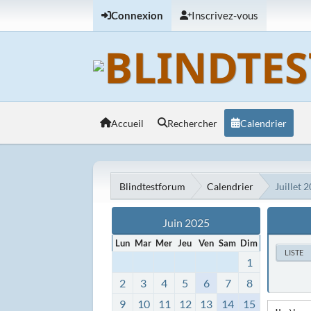
Connexion
Inscrivez-vous
Accueil
Rechercher
Calendrier
Blindtestforum
Calendrier
Juillet 
Juin 2025
Lun
Mar
Mer
Jeu
Ven
Sam
Dim
LISTE
1
2
3
4
5
6
7
8
9
10
11
12
13
14
15