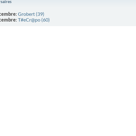
rsaires
cembre
:
Grobert (39)
cembre
:
T#eCr@po (60)