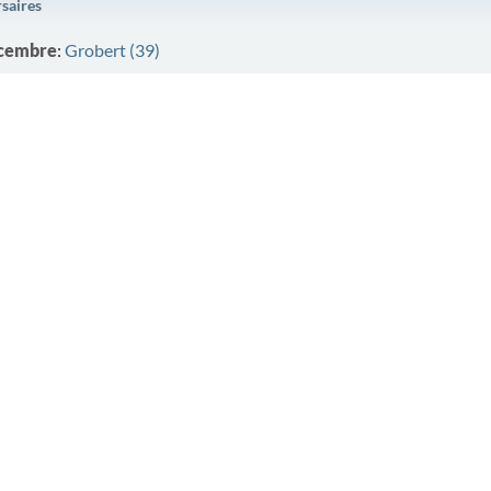
rsaires
cembre
:
Grobert (39)