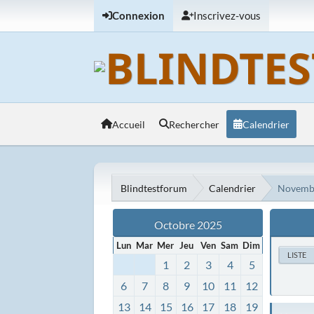
Connexion
Inscrivez-vous
Accueil
Rechercher
Calendrier
Blindtestforum
Calendrier
Novemb
Octobre 2025
Lun
Mar
Mer
Jeu
Ven
Sam
Dim
LISTE
1
2
3
4
5
6
7
8
9
10
11
12
13
14
15
16
17
18
19