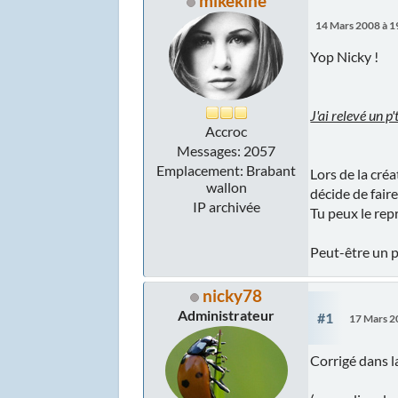
mikekine
14 Mars 2008 à 1
Yop Nicky !
J'ai relevé un p
Accroc
Messages: 2057
Emplacement: Brabant
Lors de la créa
wallon
décide de faire
IP archivée
Tu peux le rep
Peut-être un p
nicky78
Administrateur
#1
17 Mars 2
Corrigé dans 