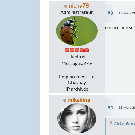
nicky78
Administrateur
#3
18 Mars 2
encore une se
Habitué
Messages: 649
Emplacement: Le
Chesnay
IP archivée
mikekine
#4
18 Mars 2
Citation de: 