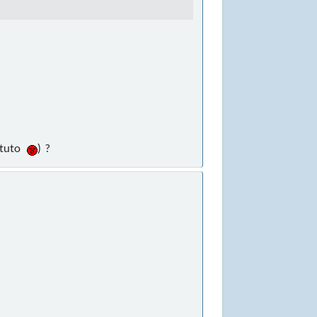
n tuto
) ?