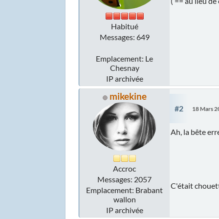
( == au lieu d
Habitué
Messages: 649
Emplacement: Le
Chesnay
IP archivée
mikekine
#2
18 Mars 2
Ah, la bête er
Accroc
Messages: 2057
C'était chouet
Emplacement: Brabant
wallon
IP archivée