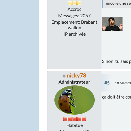
encore une s
Accroc
Messages: 2057
Emplacement: Brabant
wallon
IP archivée
Sinon, tu sais
nicky78
Administrateur
#5
18 Mars 2
ça doit être c
Habitué