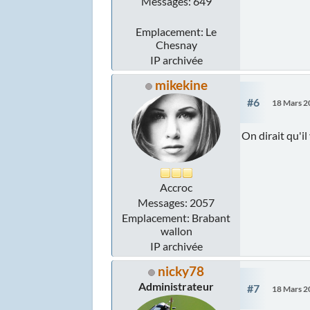
Messages: 649
Emplacement: Le
Chesnay
IP archivée
mikekine
#6
18 Mars 2
On dirait qu'il
Accroc
Messages: 2057
Emplacement: Brabant
wallon
IP archivée
nicky78
Administrateur
#7
18 Mars 2