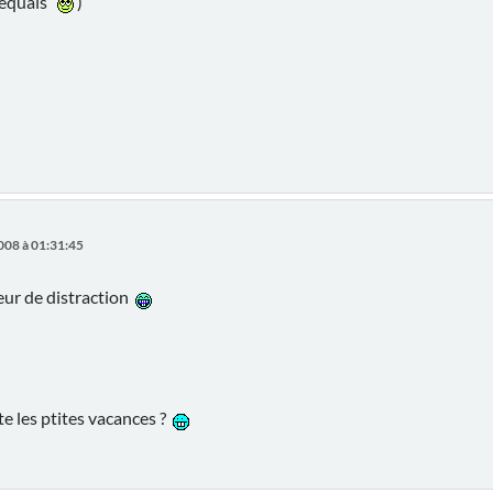
e equals
)
008 à 01:31:45
reur de distraction
te les ptites vacances ?