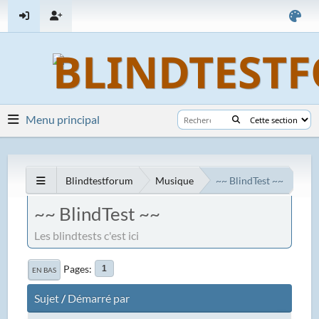
Menu principal
Blindtestforum
Musique
~~ BlindTest ~~
~~ BlindTest ~~
Les blindtests c'est ici
Pages
1
EN BAS
Sujet
/
Démarré par